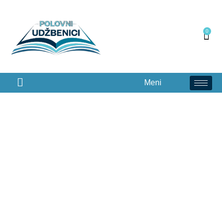
0
Meni