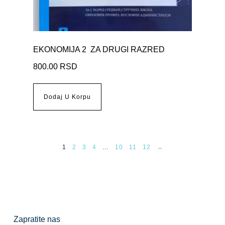
EKONOMIJA 2 ZA DRUGI RAZRED
800.00
RSD
Dodaj U Korpu
1
2
3
4
…
10
11
12
→
Zapratite nas