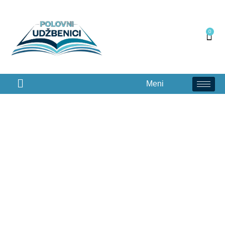
0
Meni