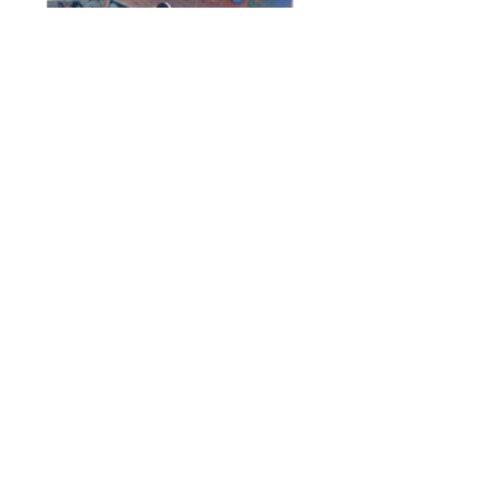
Data Status – Nemački Udžbenik 5 ,6 Prima plus A1.2
za peti i šesti razred
600.00
RSD
Dodaj U Korpu