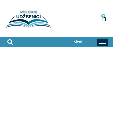
0
Meni