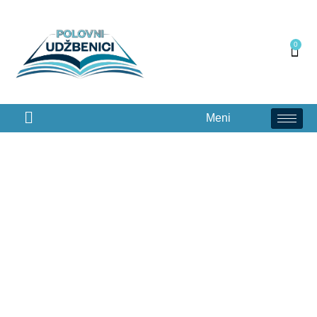
0
Meni