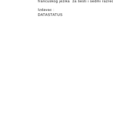
francuskog jezika za šesti i sedmi razre
Izdavac :
DATASTATUS