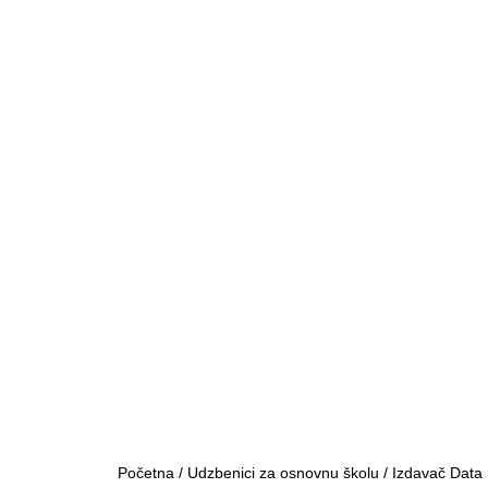
Početna
/
Udzbenici za osnovnu školu
/
Izdavač Data 