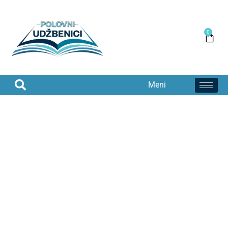
0
Meni