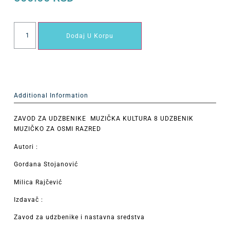
Dodaj U Korpu
Additional Information
ZAVOD ZA UDZBENIKE MUZIČKA KULTURA 8 UDZBENIK
MUZIČKO ZA OSMI RAZRED
Autori :
Gordana Stojanović
Milica Rajčević
Izdavač :
Zavod za udzbenike i nastavna sredstva