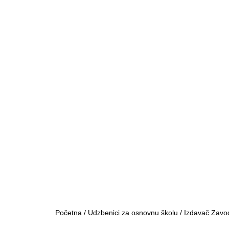
Početna
/
Udzbenici za osnovnu školu
/
Izdavač Zavo