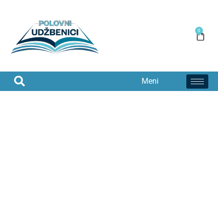
0
Meni