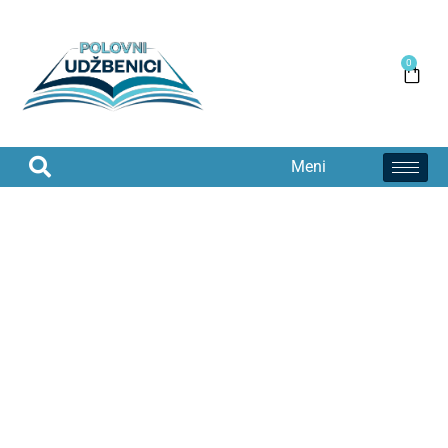
0
Meni