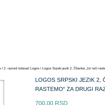
s
/
2. razred izdavač Logos
/ Logos Srpski jezik 2, Čitanka „Uz reči ras
LOGOS SRPSKI JEZIK 2, 
RASTEMO“ ZA DRUGI RA
700.00
RSD