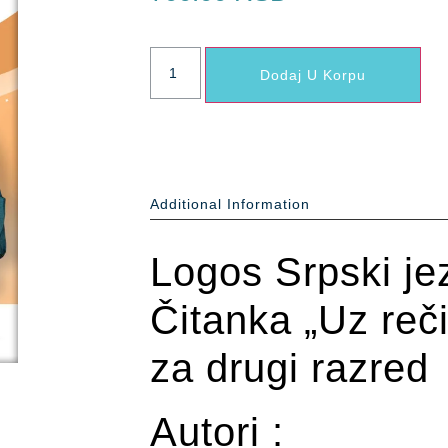
Dodaj U Korpu
Additional Information
Logos Srpski jez
Čitanka „Uz reč
za drugi razred
Autori :