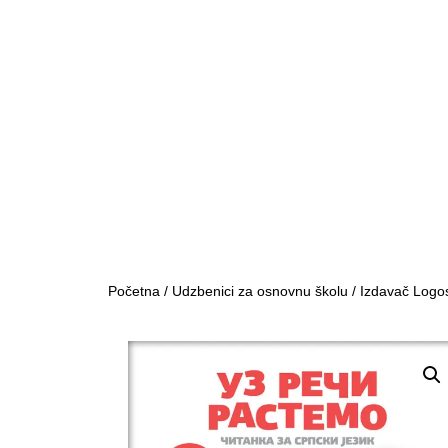
Početna
/
Udzbenici za osnovnu školu
/
Izdavač Logo