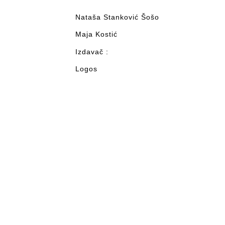
Nataša Stanković Šošo
Maja Kostić
Izdavač :
Logos