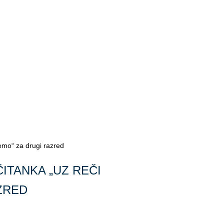
temo“ za drugi razred
ČITANKA „UZ REČI
ZRED