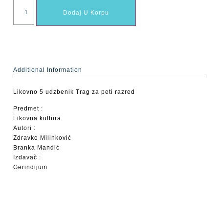
Dodaj U Korpu
Additional Information
Likovno 5 udzbenik Trag za peti razred
Predmet :
Likovna kultura
Autori :
Zdravko Milinković
Branka Mandić
Izdavač :
Gerindijum