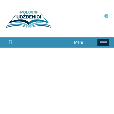
0
Meni