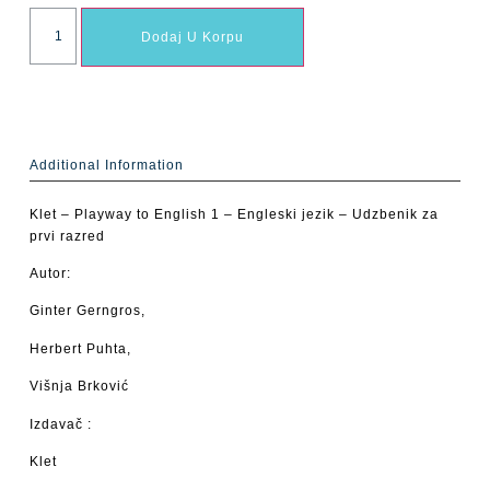
Dodaj U Korpu
Additional Information
Klet – Playway to English 1 – Engleski jezik – Udzbenik za
prvi razred
Autor:
Ginter Gerngros,
Herbert Puhta,
Višnja Brković
Izdavač :
Klet