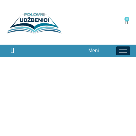
0
Meni