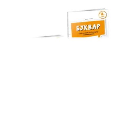
Klet Srpski jezik 1 Bukvar za prvi razred