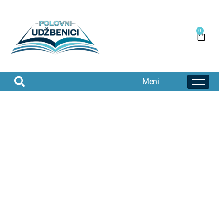
0
Meni