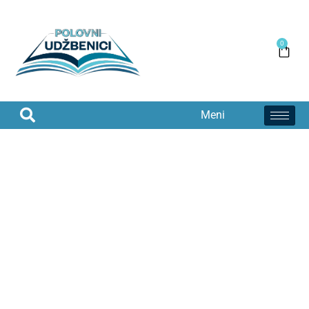
0
Meni