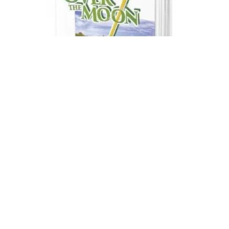
EDUKA ENGLESKI JEZIK 7 UDZBENIK OVER THE
MOON ZA SEDMI RAZRED
650.00
RSD
Dodaj U Korpu