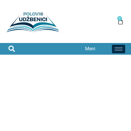
0
Meni