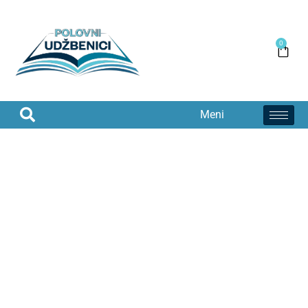
0
Meni