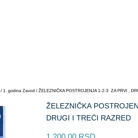
/
1. godina Zavod
/ ŽELEZNIČKA POSTROJENJA 1-2-3 ZA PRVI , DR
ŽELEZNIČKA POSTROJENJA
DRUGI I TREĆI RAZRED
1,200.00
RSD