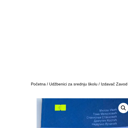
Početna
/
Udžbenici za srednju školu
/
Izdavač Zavod