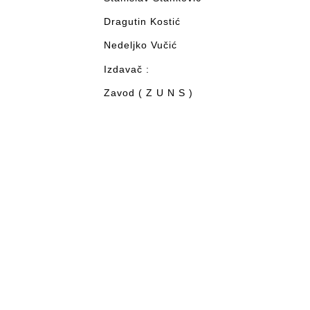
Dragutin Kostić
Nedeljko Vučić
Izdavač :
Zavod ( Z U N S )