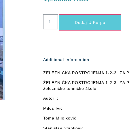
Dodaj U Korpu
Additional Information
ŽELEZNIČKA POSTROJENJA 1-2-3 ZA P
ŽELEZNIČKA POSTROJENJA 1-2-3 ZA P
železničke tehničke škole
Autori :
Miloš Ivić
Toma Milojković
Stanislav Stanković