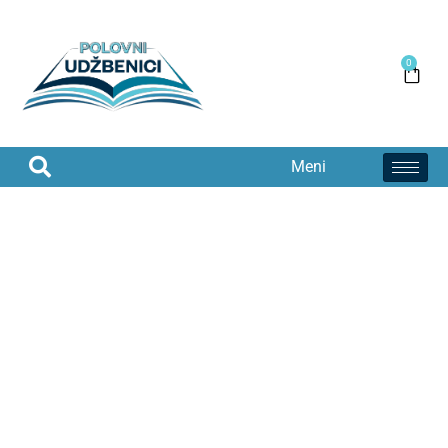
0
Meni