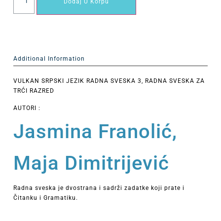
Dodaj U Korpu
Additional Information
VULKAN SRPSKI JEZIK RADNA SVESKA 3, RADNA SVESKA ZA
TRĆI RAZRED
AUTORI :
Jasmina Franolić,
Maja Dimitrijević
Radna sveska je dvostrana i sadrži zadatke koji prate i
Čitanku i Gramatiku.