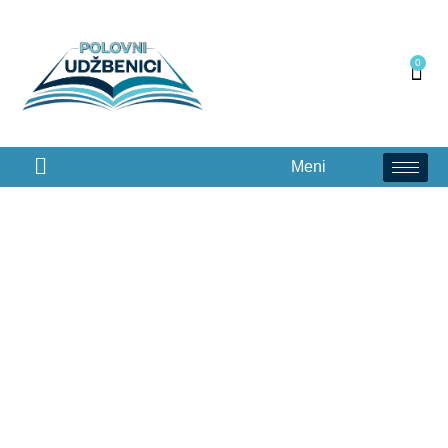
0
Meni