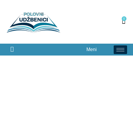
0
Meni