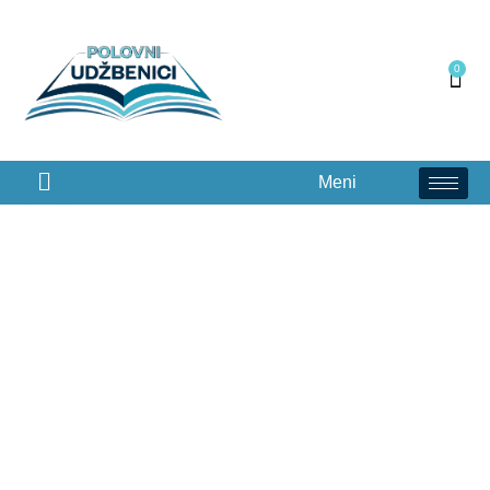
0
Meni