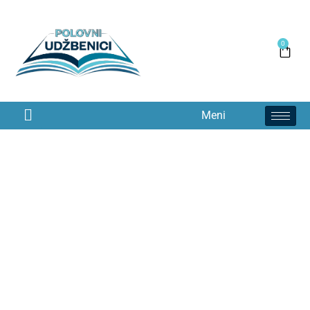
0
Meni