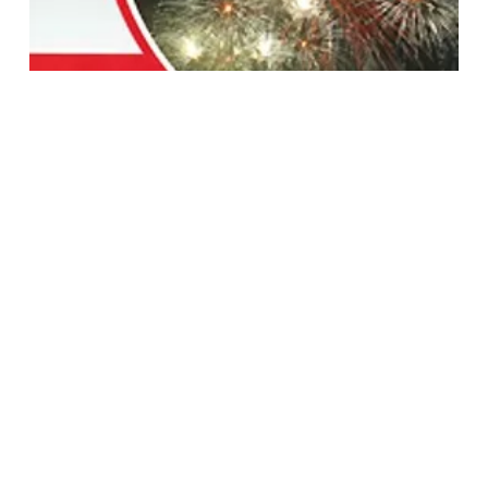
KLET HEMIJA 1 ZA PRVU GODINU GIMNAZIJE
800.00
RSD
Dodaj U Korpu