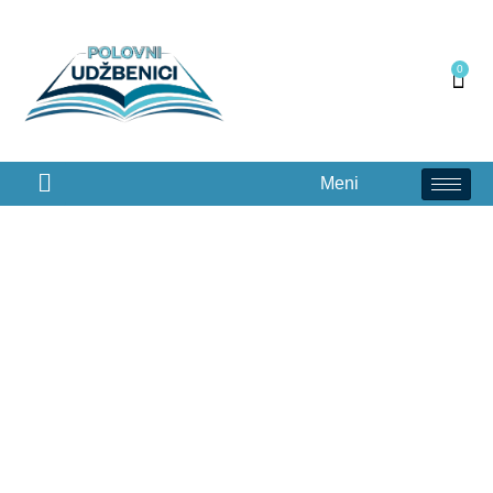
0
Meni