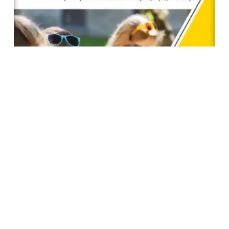
KLET SRPSKI JEZIK 1 ČITANKA ZA PRVI RAZRED
850.00
RSD