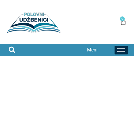
0
Meni