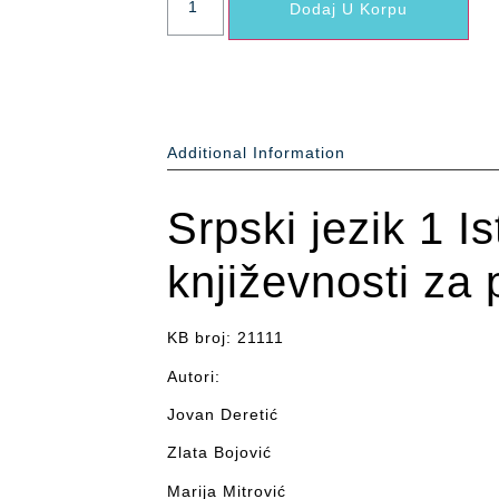
Dodaj U Korpu
Additional Information
Srpski jezik 1 Is
književnosti za 
KB broj: 21111
Autori:
Jovan Deretić
Zlata Bojović
Marija Mitrović