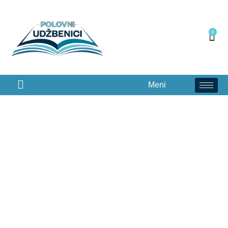
0
Meni