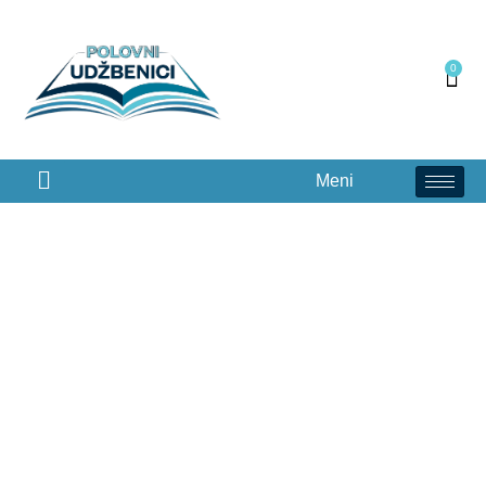
0
Meni