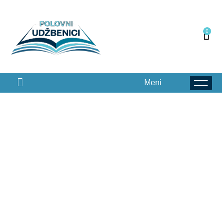
0
Meni