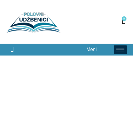
0
Meni