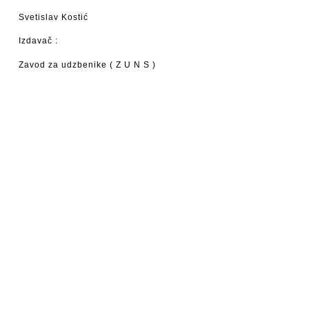
Svetislav Kostić
Izdavač :
Zavod za udzbenike ( Z U N S )