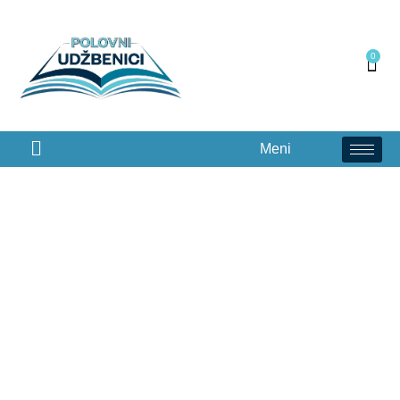
0
Meni