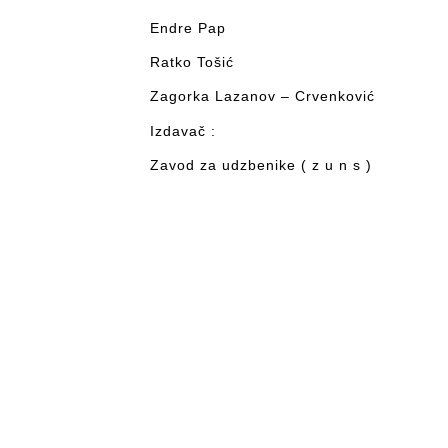
Endre Pap
Ratko Tošić
Zagorka Lazanov – Crvenković
Izdavač :
Zavod za udzbenike ( z u n s )