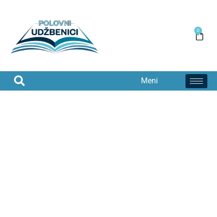
0
Meni