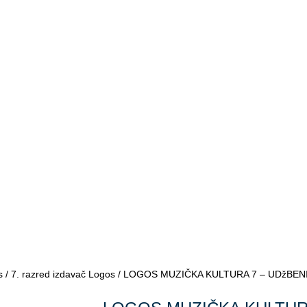
s
/
7. razred izdavač Logos
/ LOGOS MUZIČKA KULTURA 7 – UDžBENIK