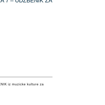
 7 – UDŽBENIK ZA
K iz muzicke kulture za