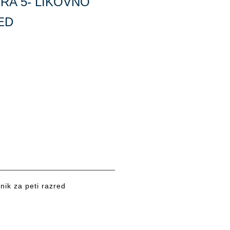
RA 5- LIKOVNO
ED
nik za peti razred