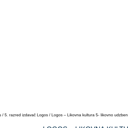
s
/
5. razred izdavač Logos
/ Logos – Likovna kultura 5- likovno udzbeni