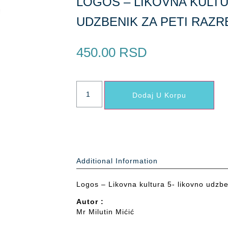
LOGOS – LIKOVNA KULTU
UDZBENIK ZA PETI RAZR
450.00
RSD
Dodaj U Korpu
Additional Information
Logos – Likovna kultura 5- likovno udzbe
Autor :
Mr Milutin Mićić