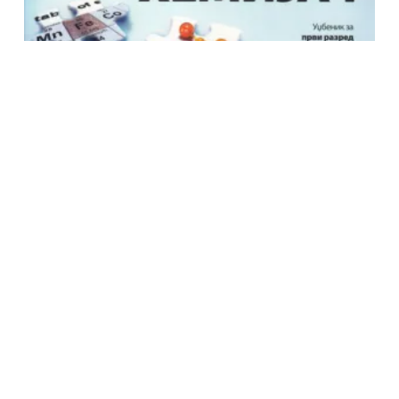
LOGOS HEMIJA 1 ZA PRVI RAZRED
800.00
RSD
Dodaj U Korpu