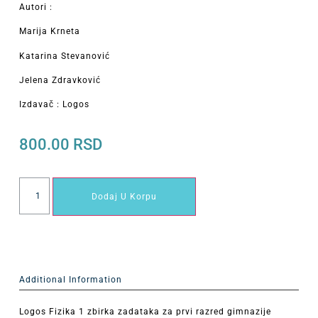
Autori :
Marija Krneta
Katarina Stevanović
Jelena Zdravković
Izdavač : Logos
800.00
RSD
Dodaj U Korpu
Additional Information
Logos Fizika 1 zbirka zadataka za prvi razred gimnazije