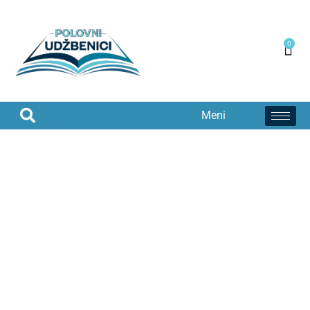
0
Meni