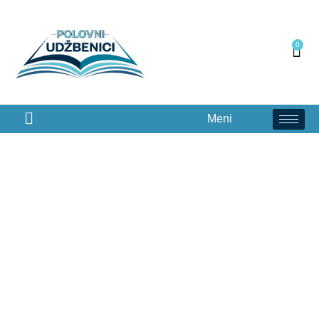
0
Meni