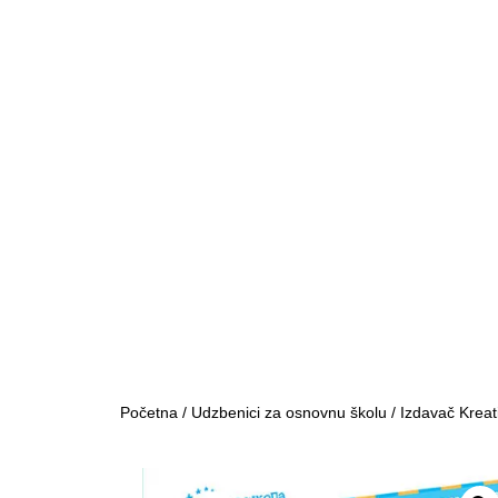
Početna
/
Udzbenici za osnovnu školu
/
Izdavač Kreat