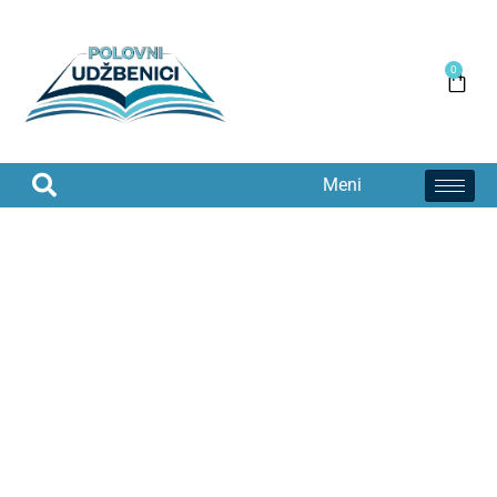
0
Meni