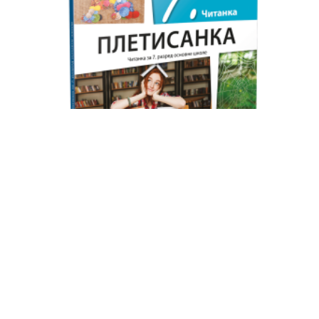
KLET čitanka 7 Pletisanka za sedmi razred
550.00
RSD