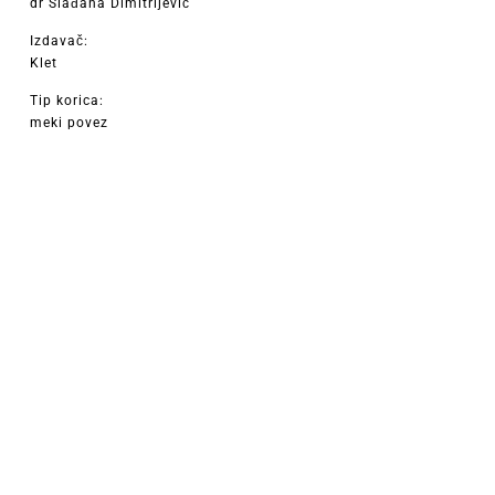
dr Slađana Dimitrijević
Izdavač:
Klet
Tip korica:
meki povez