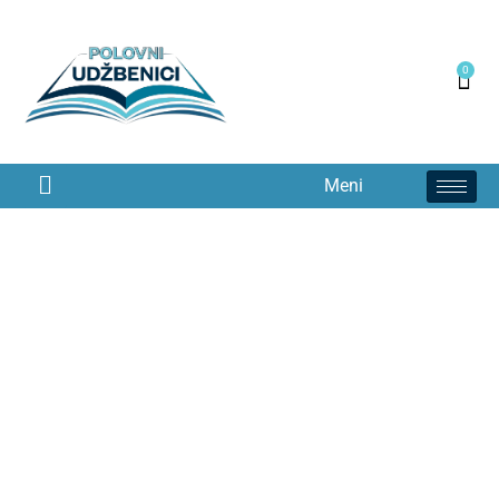
0
Meni