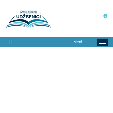
0
Meni