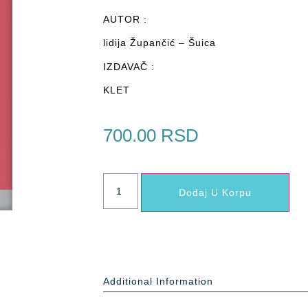
AUTOR :
lidija Župančić – Šuica
IZDAVAČ :
KLET
700.00
RSD
Dodaj U Korpu
Additional Information