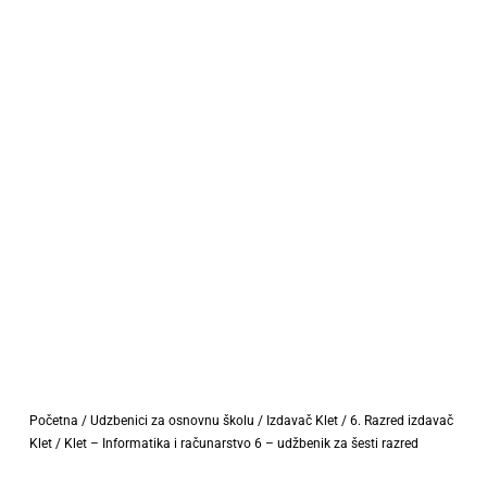
Početna
/
Udzbenici za osnovnu školu
/
Izdavač Klet
/
6. Razred izdavač
Klet
/ Klet – Informatika i računarstvo 6 – udžbenik za šesti razred