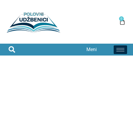
0
Meni