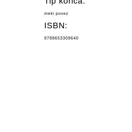
Tip korica:
meki povez
ISBN:
9788653309640