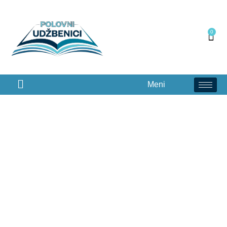
0
Meni