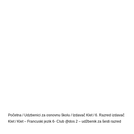
Početna
/
Udzbenici za osnovnu školu
/
Izdavač Klet
/
6. Razred izdavač
Klet
/ Klet – Francuski jezik 6- Club @dos 2 – udžbenik za šesti razred