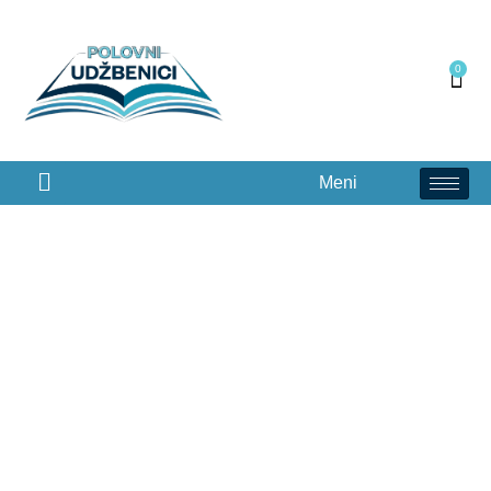
0
Meni