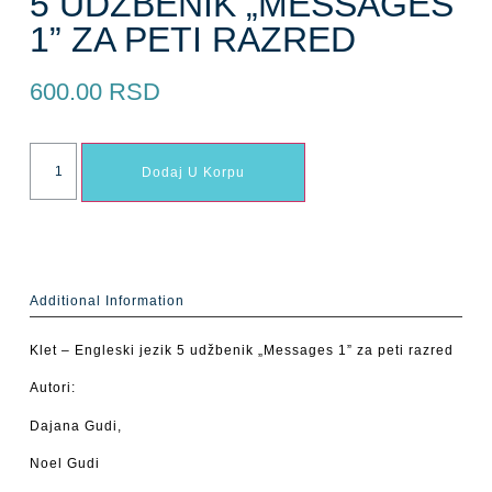
5 UDŽBENIK „MESSAGES
1” ZA PETI RAZRED
600.00
RSD
Dodaj U Korpu
Additional Information
Klet – Engleski jezik 5 udžbenik „Messages 1” za peti razred
Autori:
Dajana Gudi,
Noel Gudi