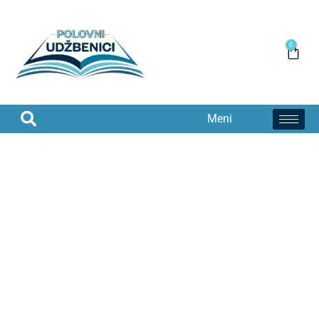
0
Meni