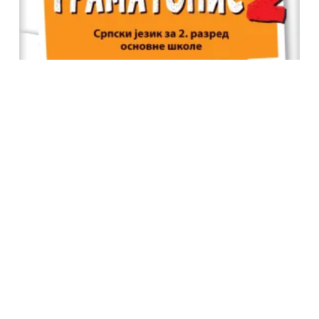
Klet Srpski jezik 2, GRAMATOPIS Gramatika za drugi
razred
500.00
RSD