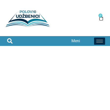
0
Meni