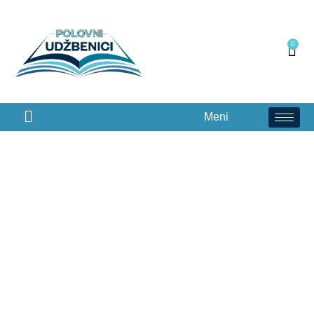
0
Meni