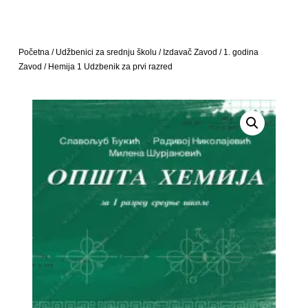
Početna
/
Udžbenici za srednju školu
/
Izdavač Zavod
/
1. godina
Zavod
/ Hemija 1 Udzbenik za prvi razred