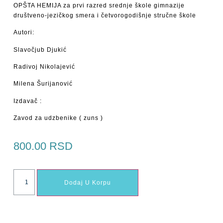
OPŠTA HEMIJA za prvi razred srednje škole gimnazije
društveno-jezičkog smera i četvorogodišnje stručne škole
Autori:
Slavočjub Djukić
Radivoj Nikolajević
Milena Šurijanović
Izdavač :
Zavod za udzbenike ( zuns )
800.00
RSD
Dodaj U Korpu